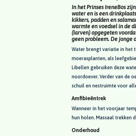
In het Prinses IreneBos zij
water en is een drinkplaat
kikkers, padden en salaman
warmte en voedsel in de dir
(larven) opgegeten voordat
geen probleem. De jonge d
Water brengt variatie in het 
moerasplanten, als leefgebi
Libellen gebruiken deze wat
noordoever. Verder van de oev
schuil en nestruimte voor all
Amfibieëntrek
Wanneer in het voorjaar temp
hun holen. Massaal trekken d
Onderhoud