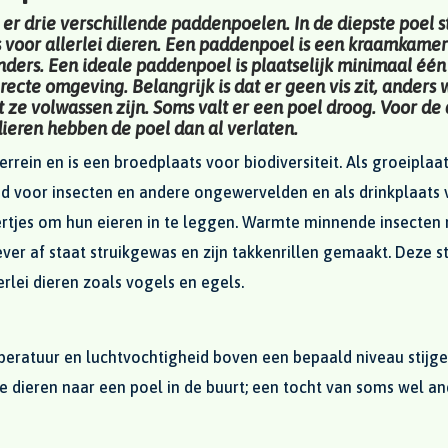
n er drie verschillende paddenpoelen. In de diepste poel s
s voor allerlei dieren. Een paddenpoel is een kraamkamer
ders. Een ideale paddenpoel is plaatselijk minimaal één
ecte omgeving. Belangrijk is dat er geen vis zit, anders 
 ze volwassen zijn. Soms valt er een poel droog. Voor de
ieren hebben de poel dan al verlaten.
terrein en is een broedplaats voor biodiversiteit. Als groeiplaa
ed voor insecten en andere ongewervelden en als drinkplaats 
ertjes om hun eieren in te leggen. Warmte minnende insecten
er af staat struikgewas en zijn takkenrillen gemaakt. Deze str
erlei dieren zoals vogels en egels.
eratuur en luchtvochtigheid boven een bepaald niveau stijgen
e dieren naar een poel in de buurt; een tocht van soms wel an