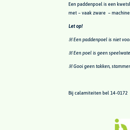
Een paddenpoel is een kwet
met – vaak zware – machines
Let op!
ꕤ Een paddenpoel is niet vo
ꕤ Een poel is geen speelwat
ꕤ Gooi geen takken, stammen,
Bij calamiteiten bel 14-0172